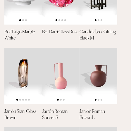
Bol Taigo Marble
Bol Datri Glass Rose
Candelabro Folding
White
Black M
Jarrón Siani Glass
Jarrón Roman
Jarrón Roman
Brown
Sunset S
Brown L