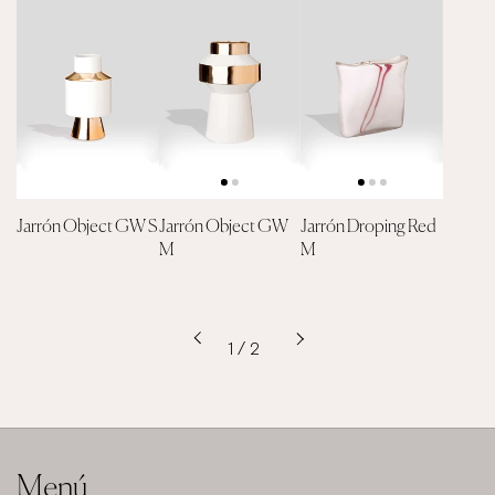
Jarrón Object GW S
Jarrón Object GW
Jarrón Droping Red
M
M
Siguiente
Anterior
1 / 2
Menú