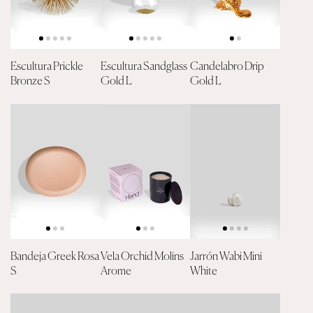
Escultura Prickle
Escultura Sandglass
Candelabro Drip
Bronze S
Gold L
Gold L
Bandeja Greek Rosa
Vela Orchid Molins
Jarrón Wabi Mini
S
Arome
White