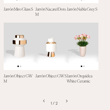
Jarrón Miro Glass S
Jarrón Nacarel Dots
Jarrón Nubla Grey S
M
Jarrón Object GW
Jarrón Object GW S
Jarrón Orquidea
M
White Ceramic
Siguiente
Anterior
1 / 2