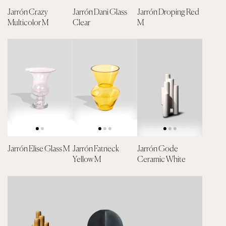
Jarrón Crazy
Jarrón Dani Glass
Jarrón Droping Red
Multicolor M
Clear
M
Jarrón Elise Glass M
Jarrón Fatneck
Jarrón Gode
Yellow M
Ceramic White